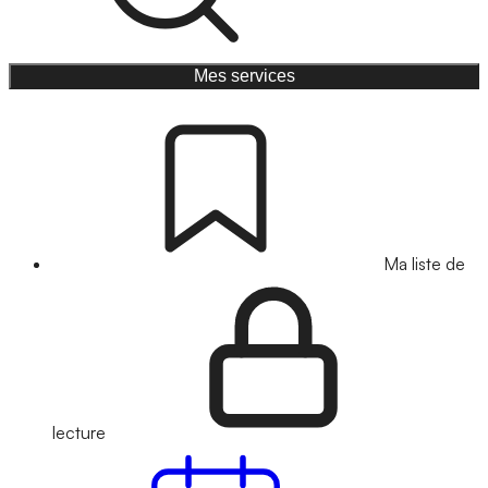
Mes services
Ma liste de
lecture