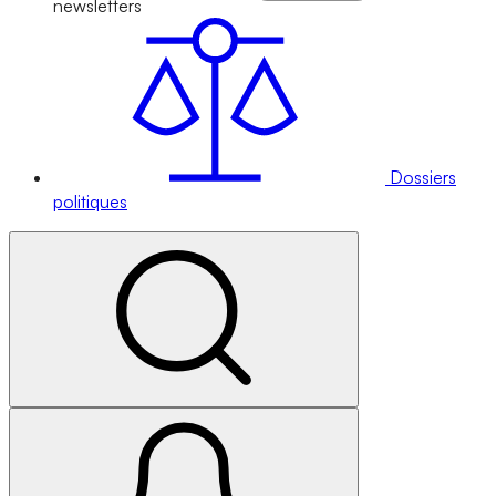
newsletters
Dossiers
politiques