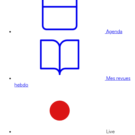
Agenda
Mes revues
hebdo
Live