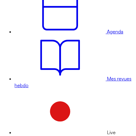
Agenda
Mes revues
hebdo
Live