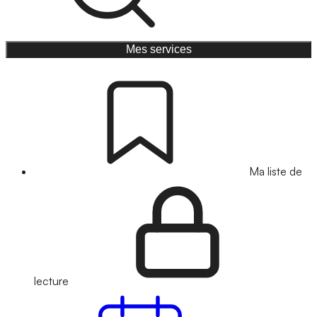
Mes services
Ma liste de
lecture