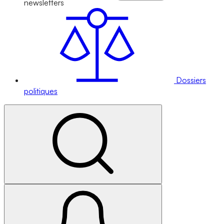
newsletters
Dossiers
politiques