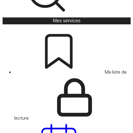
Mes services
Ma liste de
lecture