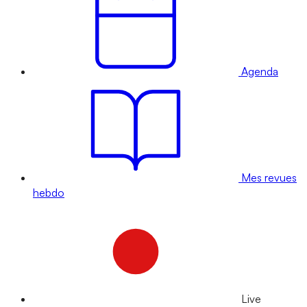
Agenda
Mes revues
hebdo
Live