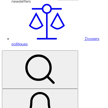
newsletters
Dossiers
politiques