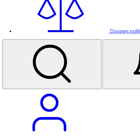
Dossiers poli