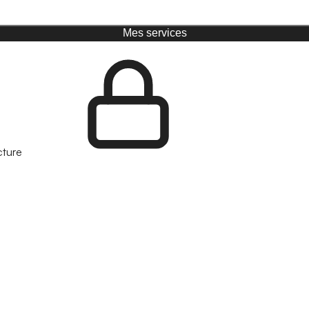
Mes services
cture