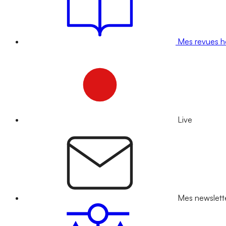
Mes revues 
Live
Mes newslett