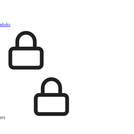
hebdo
ers