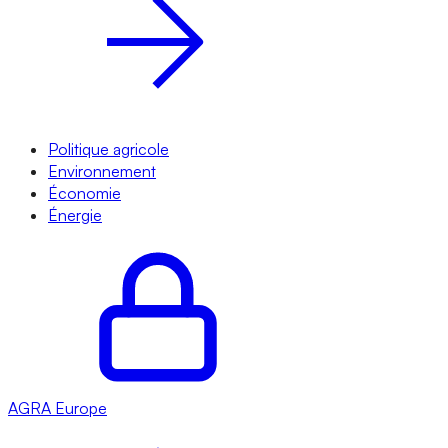
Politique agricole
Environnement
Économie
Énergie
AGRA
Europe