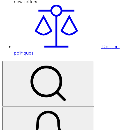
newsletters
Dossiers
politiques