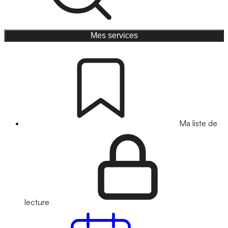
Mes services
Ma liste de
lecture