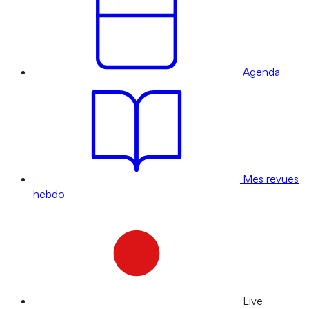
Agenda
Mes revues
hebdo
Live