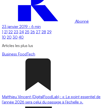
Abonné
23 janvier 2019
-
6 min
1
21
22
23
24
25
26
27
28
29
10
20
30
40
Articles les plus lus
Business
FoodTech
Matthieu Vincent (DigitalFoodLab) : « Le point essentiel de
l’année 2026 sera celui du passage à l’échelle ».