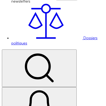
newsletters
Dossiers
politiques