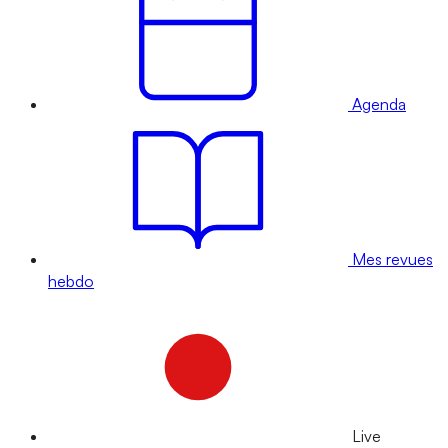
Agenda
Mes revues
hebdo
Live