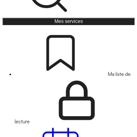
Mes services
Ma liste de
lecture