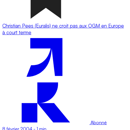
Christian Pees (Euralis) ne croit pas aux OGM en Europe
à court terme
Abonné
8 février 2004
-
1 min