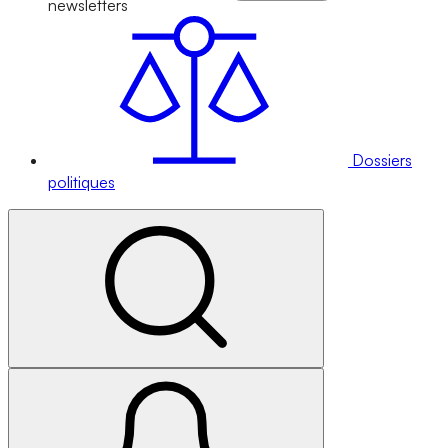
newsletters
Dossiers
politiques