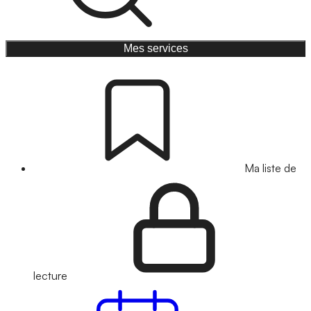
Mes services
Ma liste de
lecture