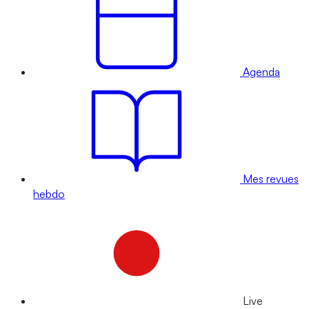
Agenda
Mes revues
hebdo
Live