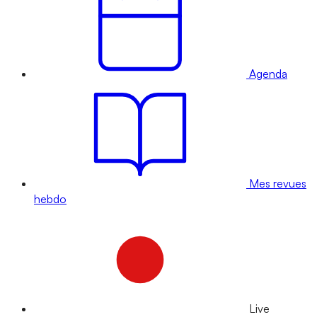
Agenda
Mes revues
hebdo
Live