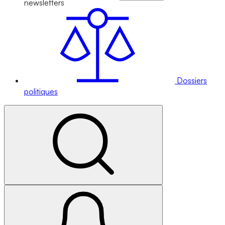
newsletters
Dossiers
politiques