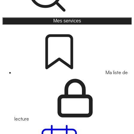
Mes services
Ma liste de
lecture