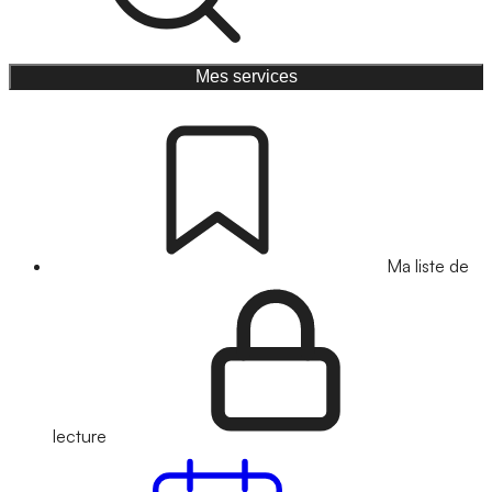
Mes services
Ma liste de
lecture