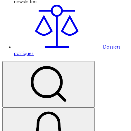
newsletters
Dossiers
politiques