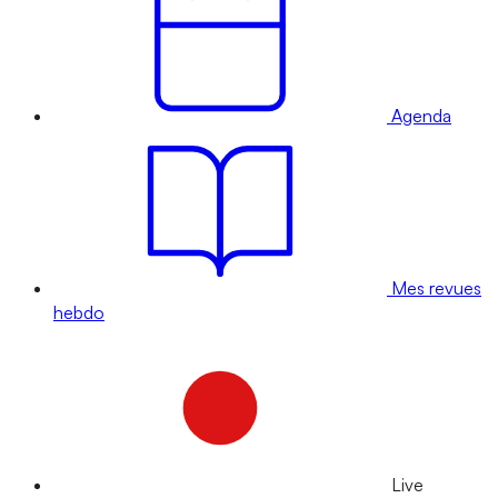
Agenda
Mes revues
hebdo
Live