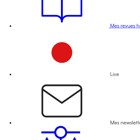
Mes revues 
Live
Mes newslett