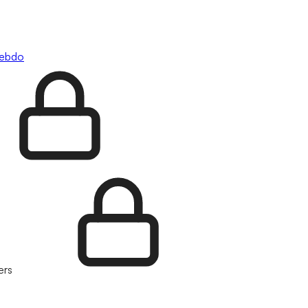
hebdo
ers