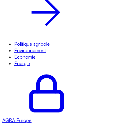
Politique agricole
Environnement
Économie
Énergie
AGRA
Europe