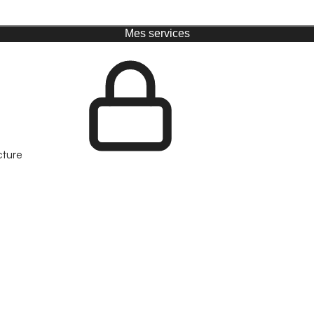
Mes services
cture