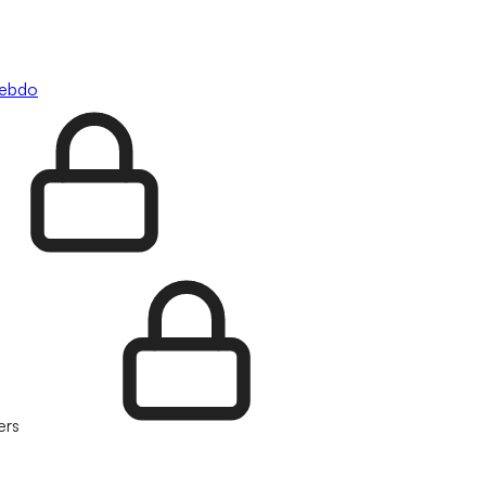
hebdo
ers