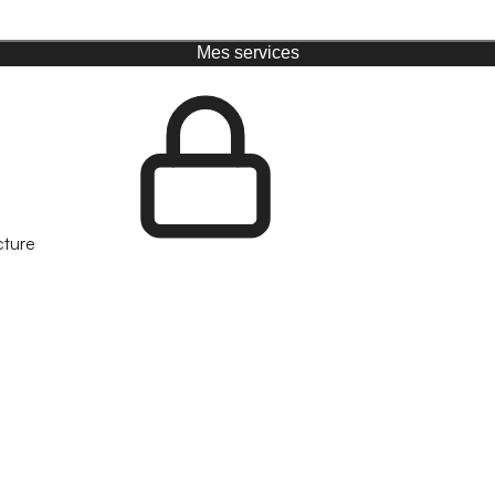
Mes services
cture