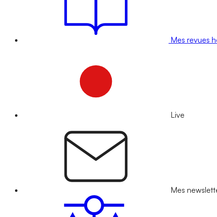
Mes revues 
Live
Mes newslett