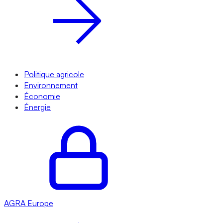
Politique agricole
Environnement
Économie
Énergie
AGRA
Europe