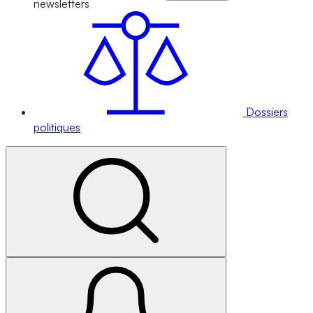
newsletters
Dossiers
politiques