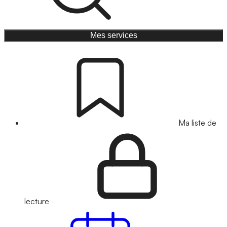
Mes services
Ma liste de
lecture