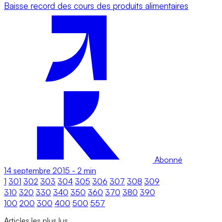
Baisse record des cours des produits alimentaires
Abonné
14 septembre 2015
-
2 min
1
301
302
303
304
305
306
307
308
309
310
320
330
340
350
360
370
380
390
100
200
300
400
500
557
Articles les plus lus