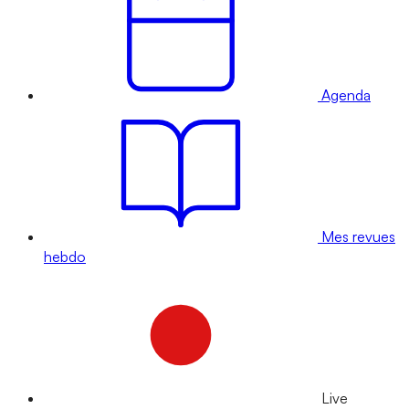
Agenda
Mes revues
hebdo
Live