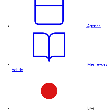
Agenda
Mes revues
hebdo
Live