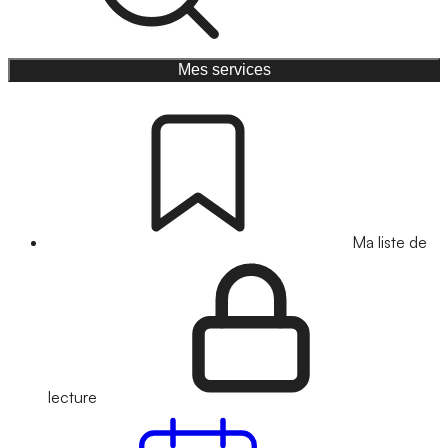
Mes services
Ma liste de
lecture