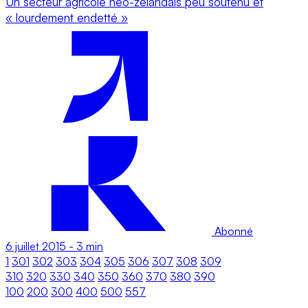
Un secteur agricole néo-zélandais peu soutenu et
« lourdement endetté »
Abonné
6 juillet 2015
-
3 min
1
301
302
303
304
305
306
307
308
309
310
320
330
340
350
360
370
380
390
100
200
300
400
500
557