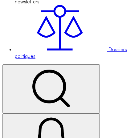
newsletters
Dossiers
politiques