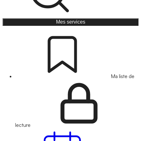
Mes services
Ma liste de
lecture