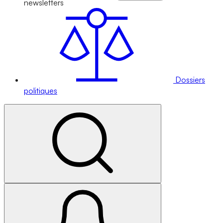
newsletters
Dossiers
politiques