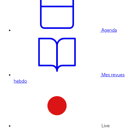
Agenda
Mes revues
hebdo
Live