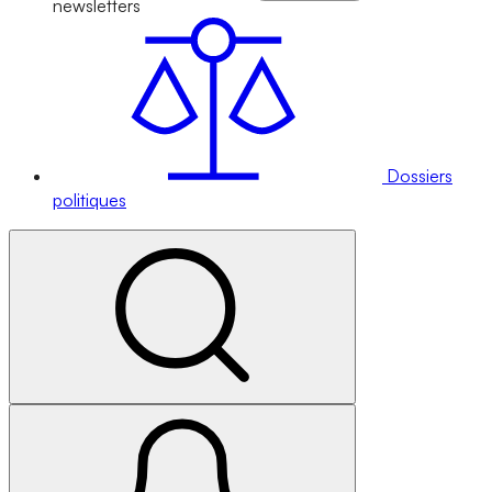
newsletters
Dossiers
politiques