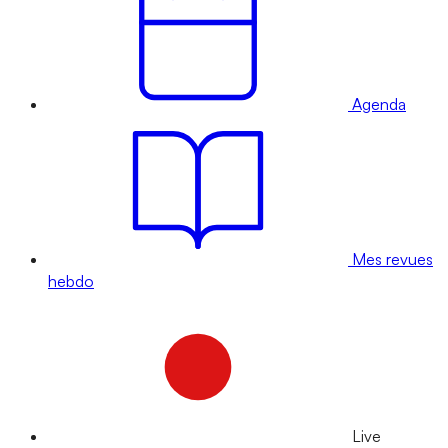
Agenda
Mes revues
hebdo
Live