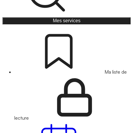
Mes services
Ma liste de
lecture