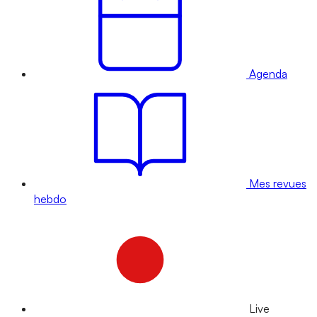
Agenda
Mes revues
hebdo
Live