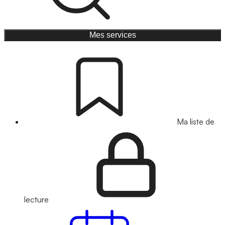
Mes services
Ma liste de
lecture