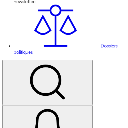
newsletters
Dossiers
politiques