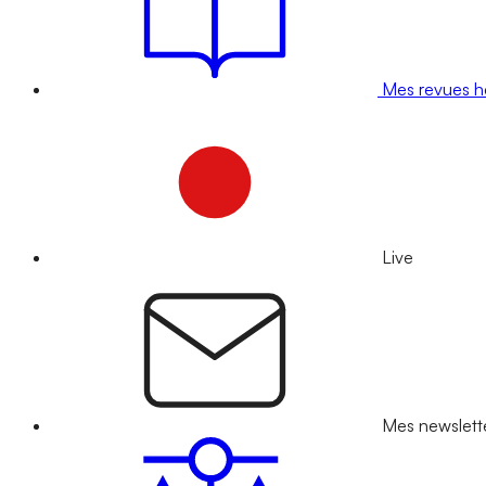
Mes revues 
Live
Mes newslett