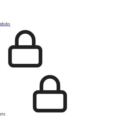
hebdo
ers