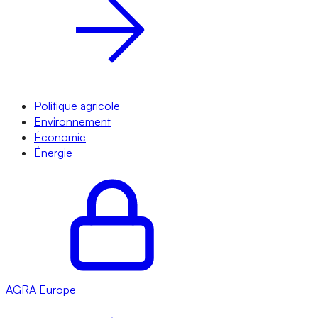
Politique agricole
Environnement
Économie
Énergie
AGRA
Europe