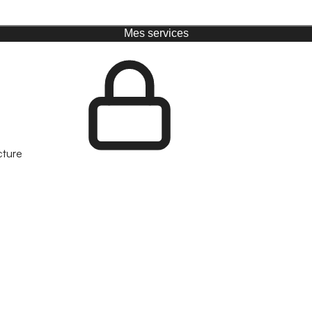
Mes services
cture