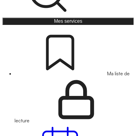
Mes services
Ma liste de
lecture