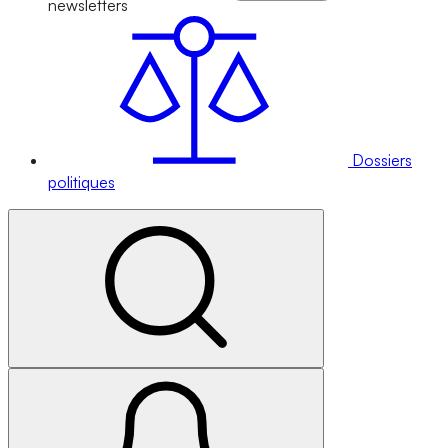
newsletters
Dossiers
politiques