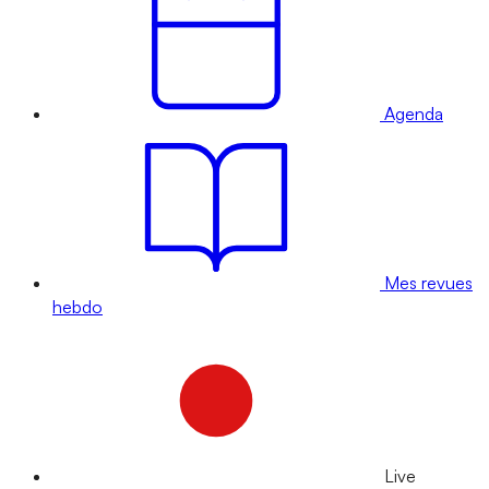
Agenda
Mes revues
hebdo
Live