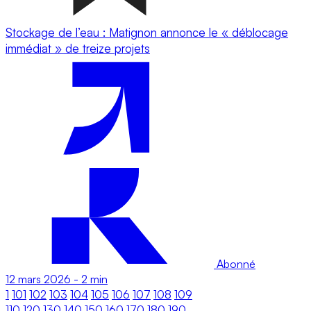
Stockage de l’eau : Matignon annonce le « déblocage
immédiat » de treize projets
Abonné
12 mars 2026
-
2 min
1
101
102
103
104
105
106
107
108
109
110
120
130
140
150
160
170
180
190