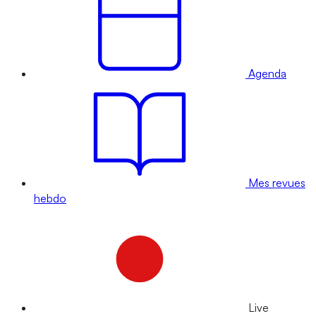
Agenda
Mes revues
hebdo
Live