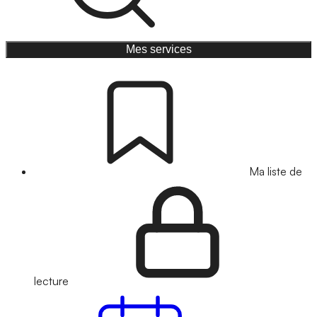
Mes services
Ma liste de
lecture