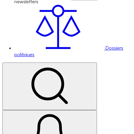
newsletters
Dossiers
politiques