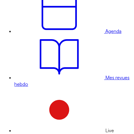
Agenda
Mes revues
hebdo
Live