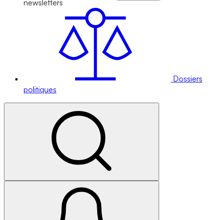
newsletters
Dossiers
politiques