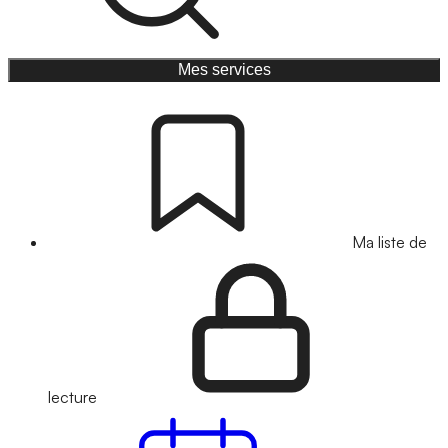
Mes services
Ma liste de
lecture