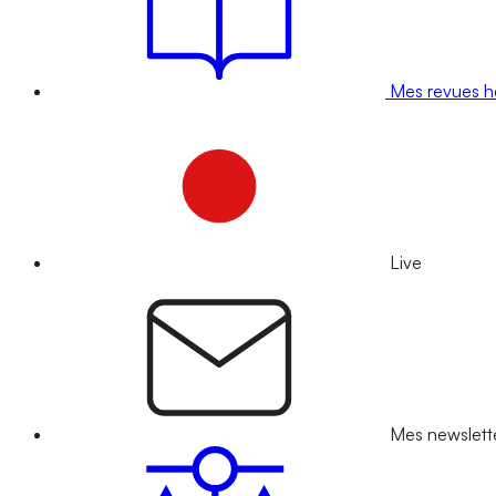
Mes revues 
Live
Mes newslett