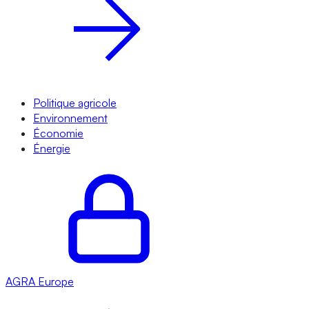
Politique agricole
Environnement
Économie
Énergie
AGRA
Europe