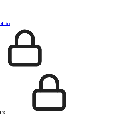
hebdo
ers