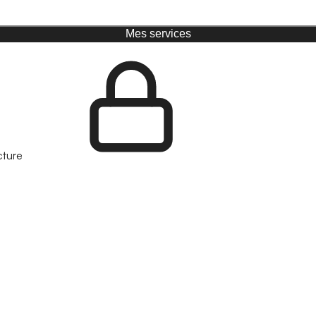
Mes services
cture