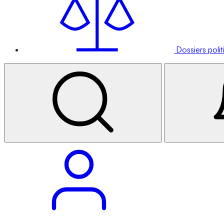
Dossiers poli