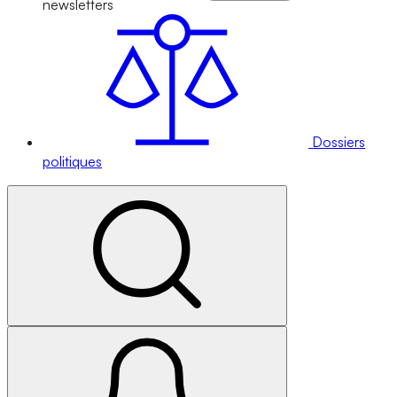
newsletters
Dossiers
politiques