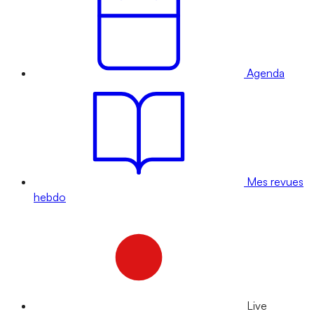
Agenda
Mes revues
hebdo
Live