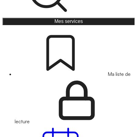
Mes services
Ma liste de
lecture