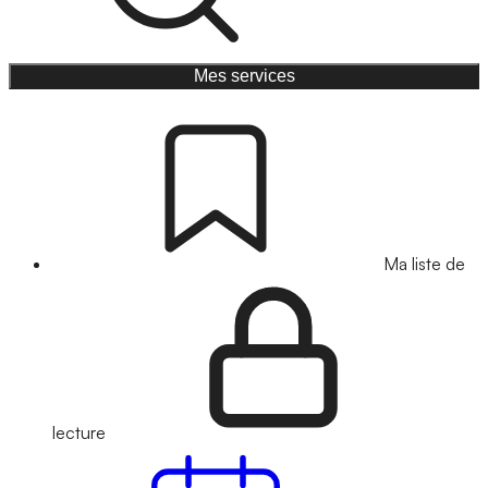
Mes services
Ma liste de
lecture