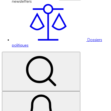
newsletters
Dossiers
politiques