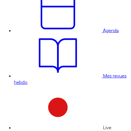
Agenda
Mes revues
hebdo
Live