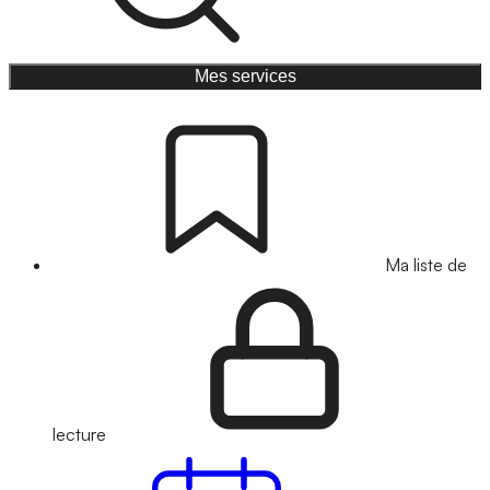
Mes services
Ma liste de
lecture