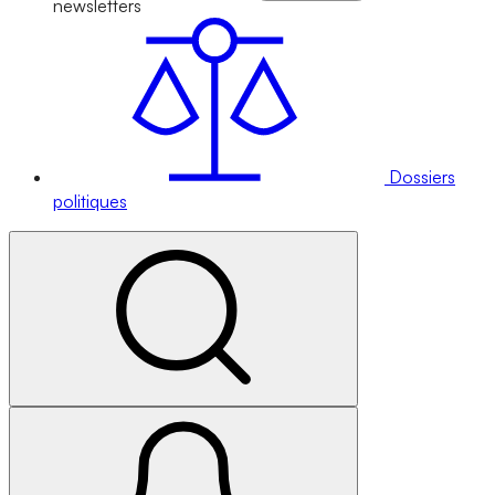
newsletters
Dossiers
politiques