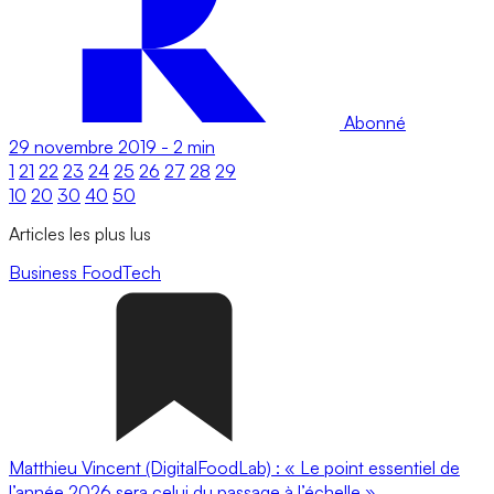
Abonné
29 novembre 2019
-
2 min
1
21
22
23
24
25
26
27
28
29
10
20
30
40
50
Articles les plus lus
Business
FoodTech
Matthieu Vincent (DigitalFoodLab) : « Le point essentiel de
l’année 2026 sera celui du passage à l’échelle ».