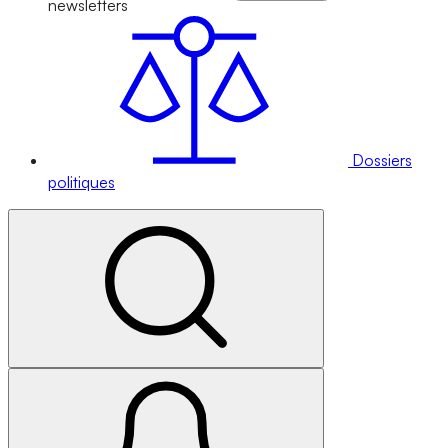
newsletters
Dossiers
politiques