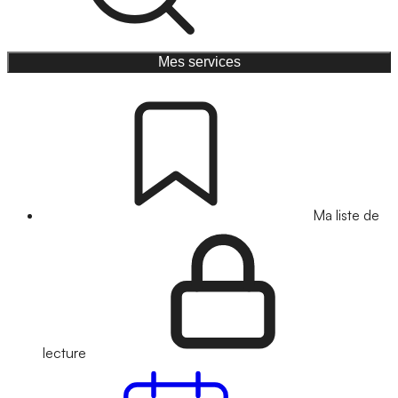
Mes services
Ma liste de
lecture