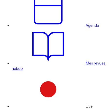
Agenda
Mes revues
hebdo
Live