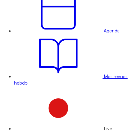
Agenda
Mes revues
hebdo
Live