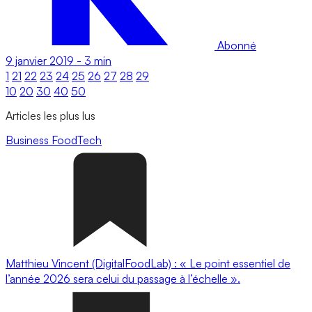
Abonné
9 janvier 2019
-
3 min
1
21
22
23
24
25
26
27
28
29
10
20
30
40
50
Articles les plus lus
Business
FoodTech
Matthieu Vincent (DigitalFoodLab) : « Le point essentiel de
l’année 2026 sera celui du passage à l’échelle ».