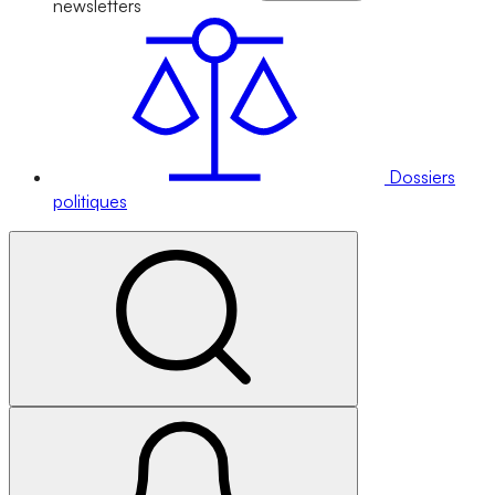
newsletters
Dossiers
politiques