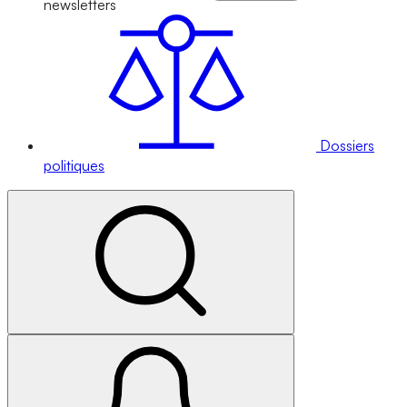
newsletters
Dossiers
politiques