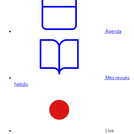
Agenda
Mes revues
hebdo
Live