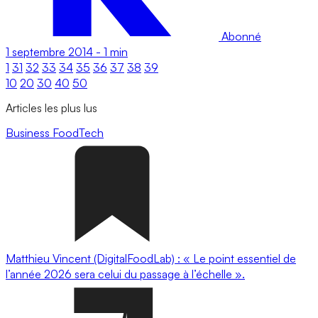
Abonné
1 septembre 2014
-
1 min
1
31
32
33
34
35
36
37
38
39
10
20
30
40
50
Articles les plus lus
Business
FoodTech
Matthieu Vincent (DigitalFoodLab) : « Le point essentiel de
l’année 2026 sera celui du passage à l’échelle ».