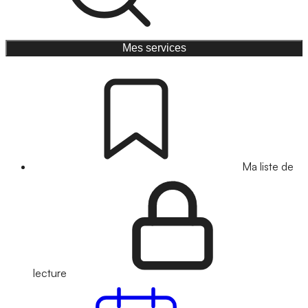
Mes services
Ma liste de
lecture