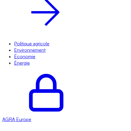
Politique agricole
Environnement
Économie
Énergie
AGRA
Europe