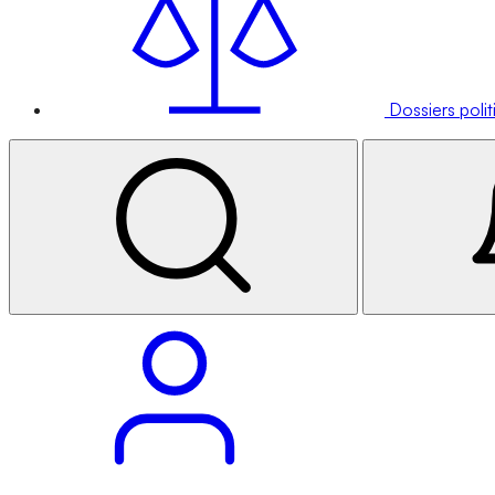
Dossiers poli