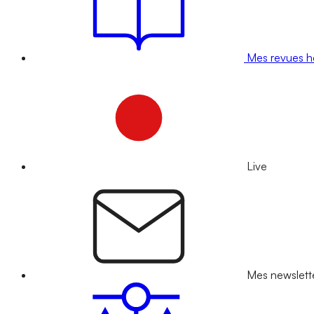
Mes revues 
Live
Mes newslett