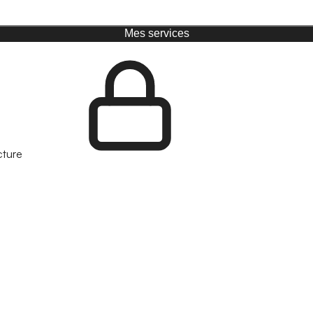
Mes services
cture