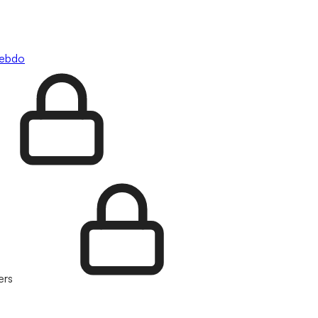
hebdo
ers