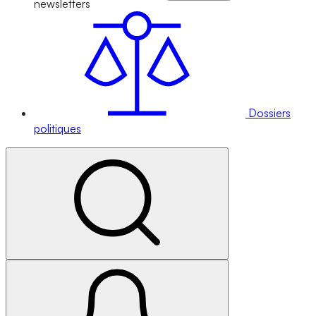
newsletters
Dossiers
politiques