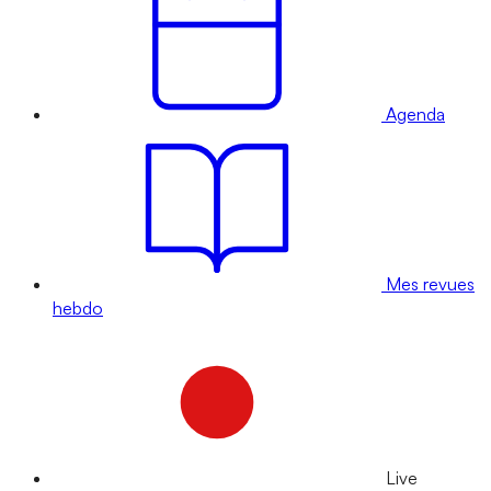
Agenda
Mes revues
hebdo
Live