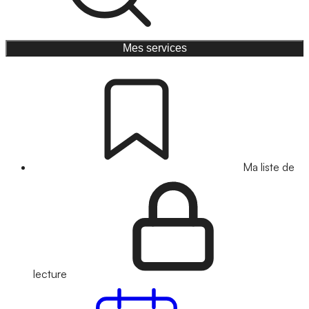
Mes services
Ma liste de
lecture