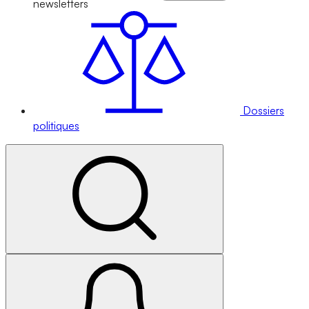
newsletters
Dossiers
politiques