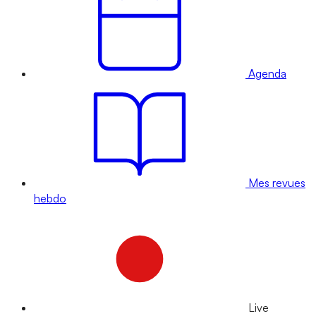
Agenda
Mes revues
hebdo
Live