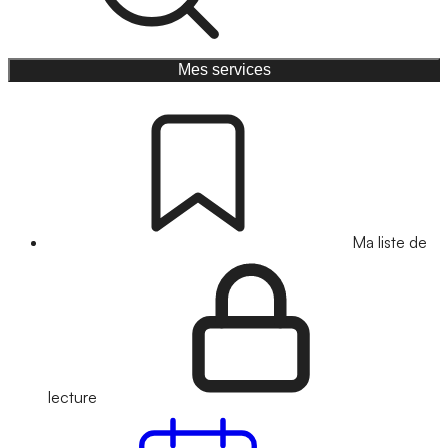
Mes services
Ma liste de
lecture