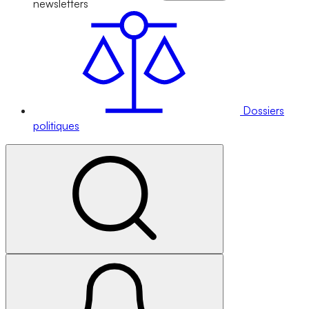
newsletters
Dossiers
politiques