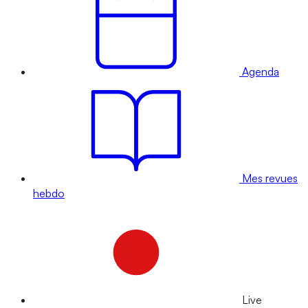
Agenda
Mes revues
hebdo
Live