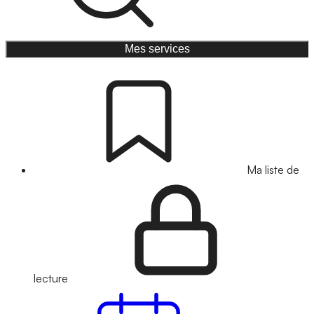
Mes services
Ma liste de
lecture