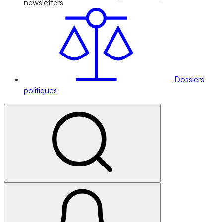
newsletters
Dossiers
politiques