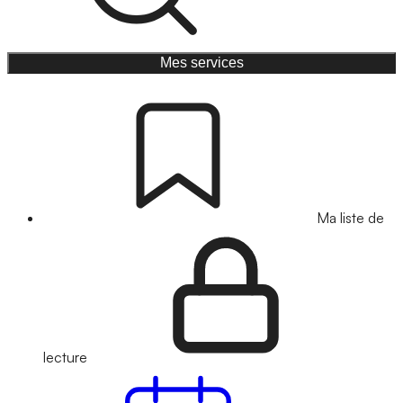
Mes services
Ma liste de
lecture