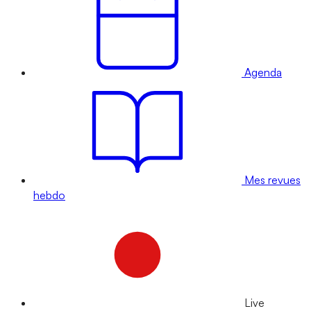
Agenda
Mes revues
hebdo
Live