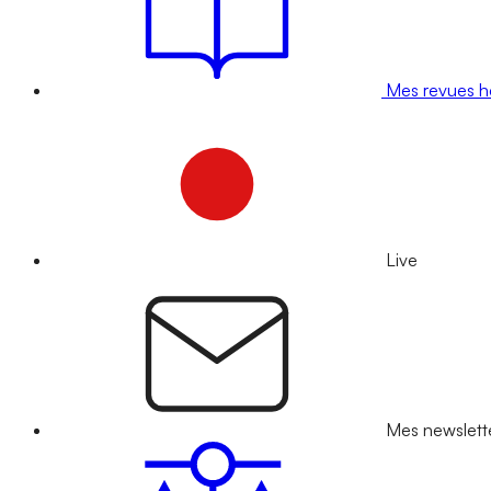
Mes revues 
Live
Mes newslett