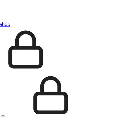
hebdo
ers