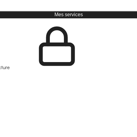
Mes services
cture