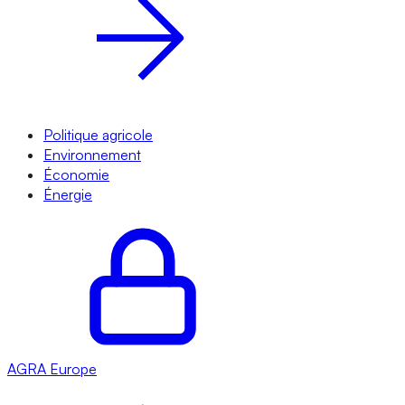
Politique agricole
Environnement
Économie
Énergie
AGRA
Europe