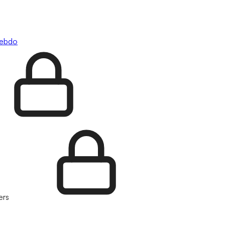
hebdo
ers