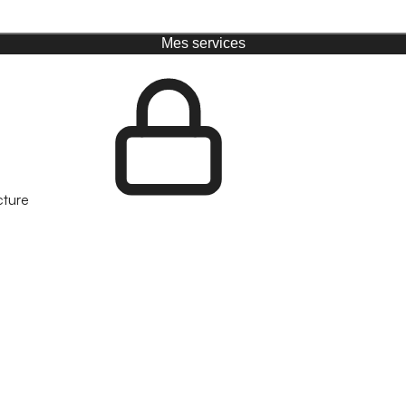
Mes services
cture