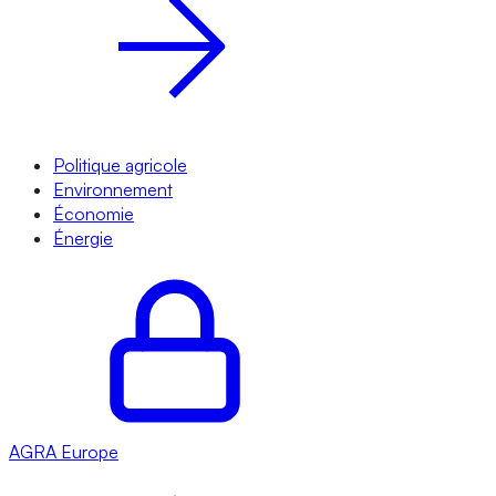
Politique agricole
Environnement
Économie
Énergie
AGRA
Europe