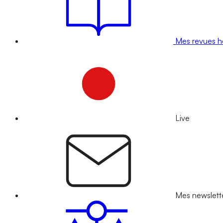
Mes revues 
Live
Mes newslett