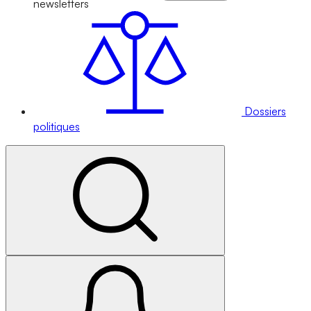
newsletters
Dossiers
politiques