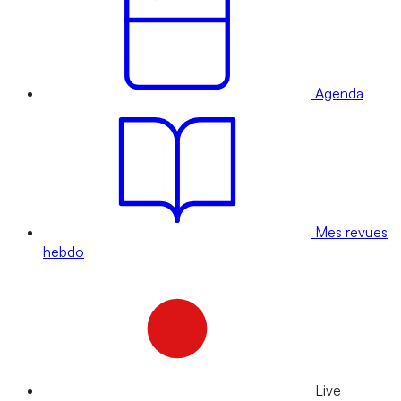
Agenda
Mes revues
hebdo
Live