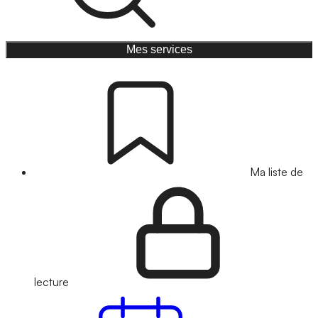
Mes services
Ma liste de
lecture