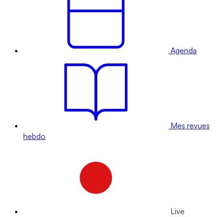
Agenda
Mes revues
hebdo
Live