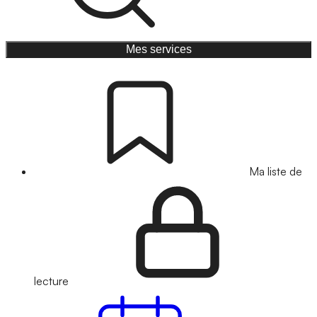
Mes services
Ma liste de
lecture