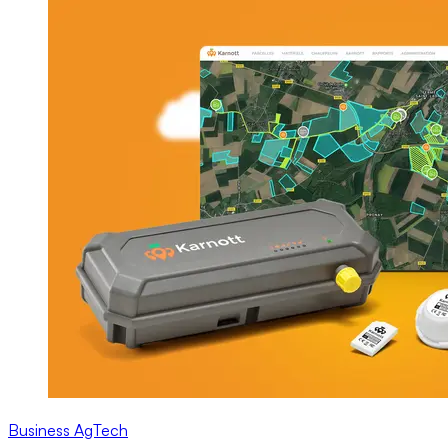
Business
AgTech