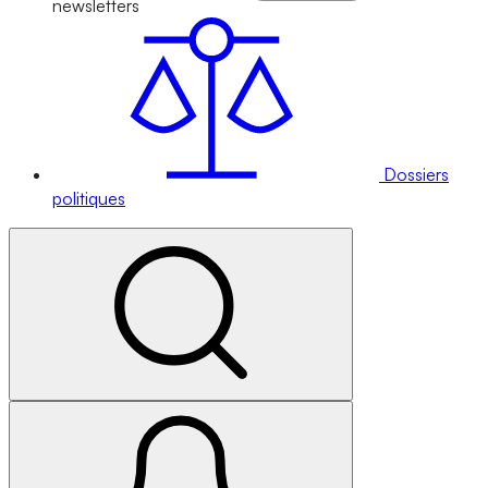
newsletters
Dossiers
politiques