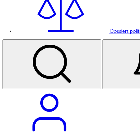
Dossiers poli