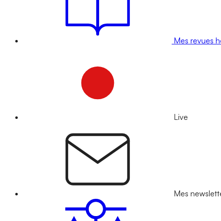
Mes revues 
Live
Mes newslett