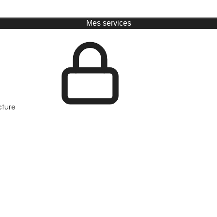
Mes services
cture