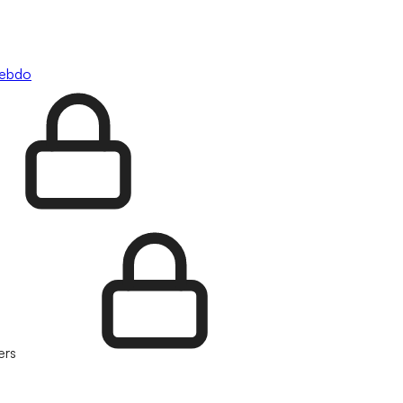
hebdo
ers