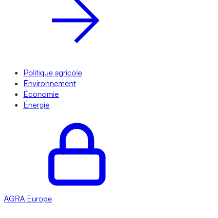
Politique agricole
Environnement
Économie
Énergie
AGRA
Europe