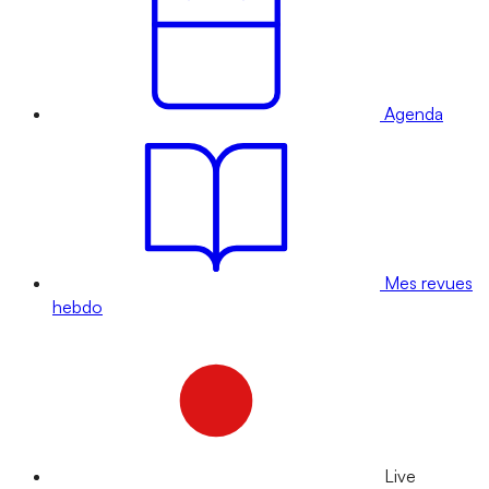
Agenda
Mes revues
hebdo
Live