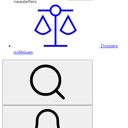
newsletters
Dossiers
politiques