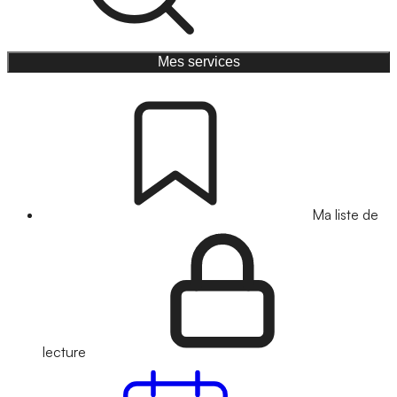
Mes services
Ma liste de
lecture