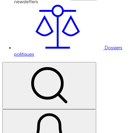
newsletters
Dossiers
politiques