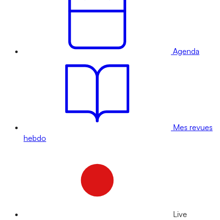
Agenda
Mes revues
hebdo
Live