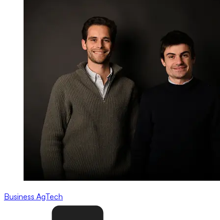
Business
AgTech