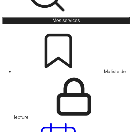
Mes services
Ma liste de
lecture