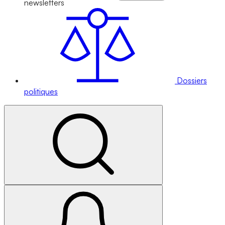
newsletters
Dossiers
politiques