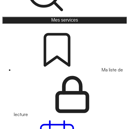
Mes services
Ma liste de
lecture