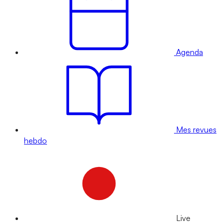
Agenda
Mes revues
hebdo
Live