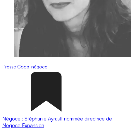
Presse
Coop-négoce
Négoce : Stéphanie Ayrault nommée directrice de
Négoce Expansion