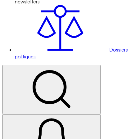
newsletters
Dossiers
politiques