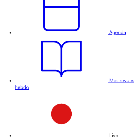
Agenda
Mes revues
hebdo
Live