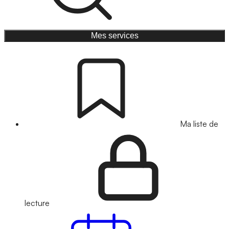
Mes services
Ma liste de
lecture