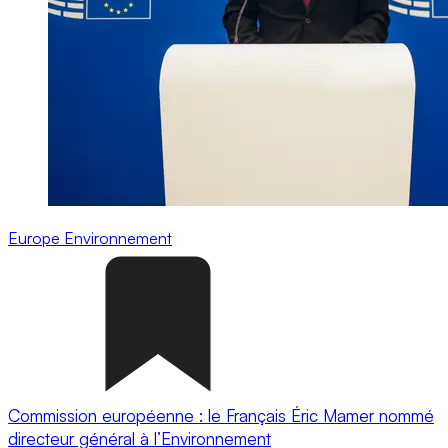
Europe
Environnement
Commission européenne : le Français Éric Mamer nommé
directeur général à l’Environnement