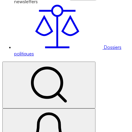
newsletters
Dossiers
politiques