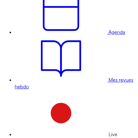
Agenda
Mes revues
hebdo
Live