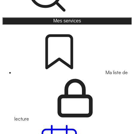
Mes services
Ma liste de
lecture