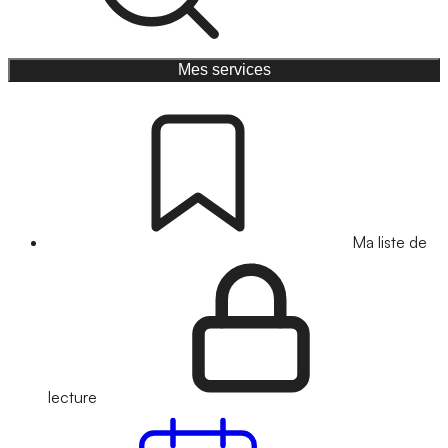
Mes services
Ma liste de
lecture