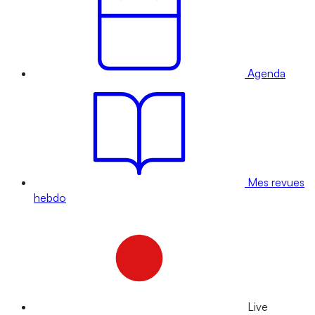
Agenda
Mes revues
hebdo
Live