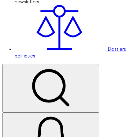
newsletters
Dossiers
politiques