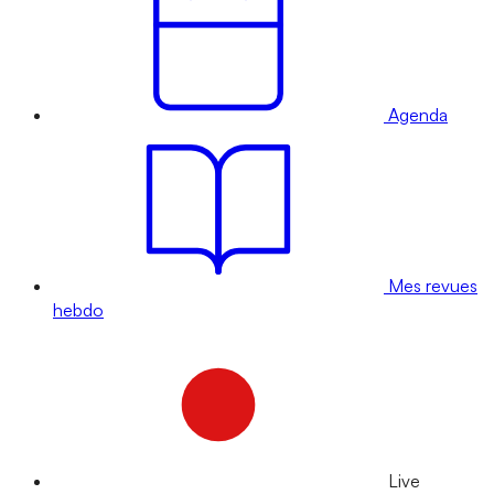
Agenda
Mes revues
hebdo
Live