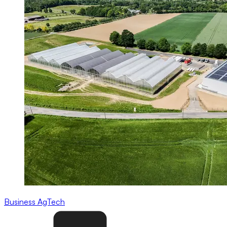
Business
AgTech