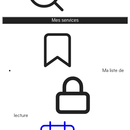
Mes services
Ma liste de
lecture