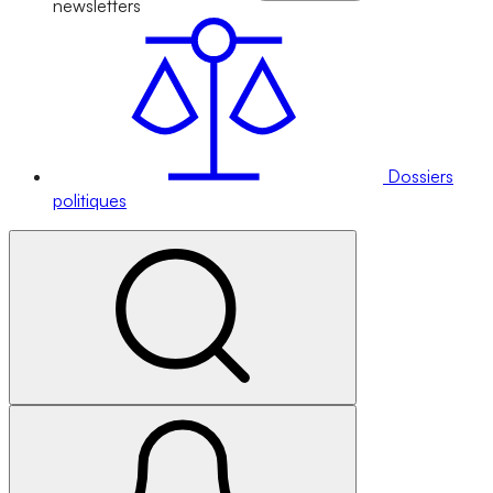
newsletters
Dossiers
politiques