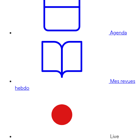
Agenda
Mes revues
hebdo
Live