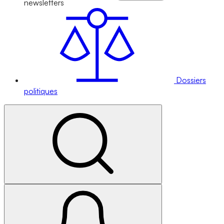
newsletters
Dossiers
politiques