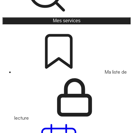
Mes services
Ma liste de
lecture