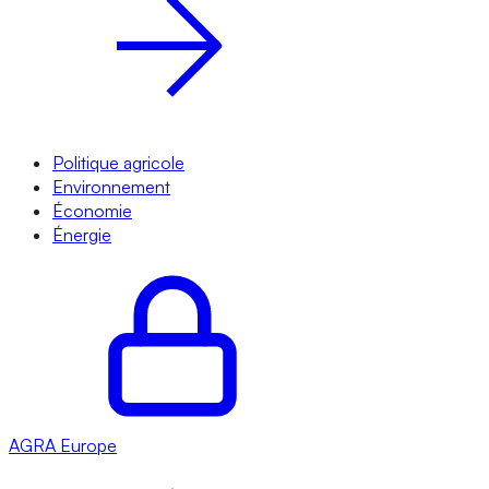
Politique agricole
Environnement
Économie
Énergie
AGRA
Europe