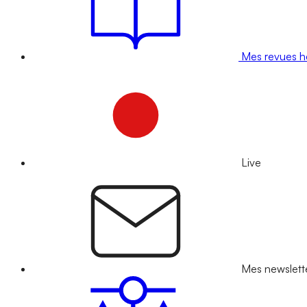
Mes revues 
Live
Mes newslett