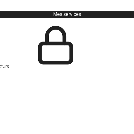
Mes services
cture