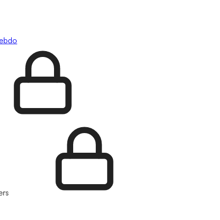
hebdo
ers