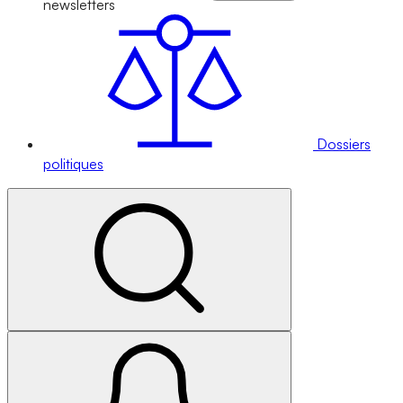
newsletters
Dossiers
politiques