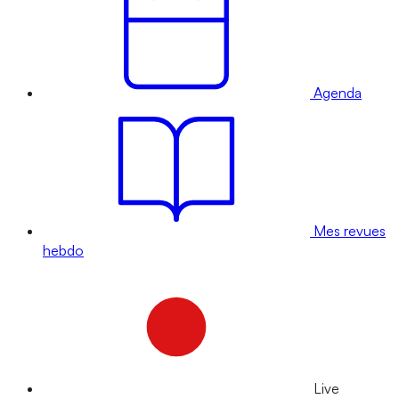
Agenda
Mes revues
hebdo
Live