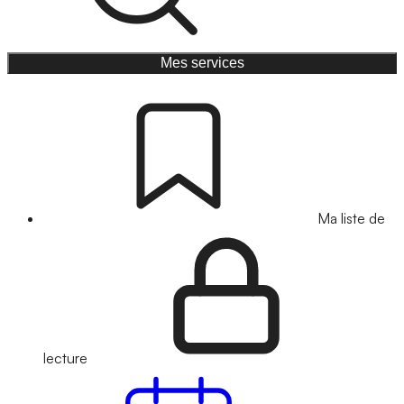
Mes services
Ma liste de
lecture