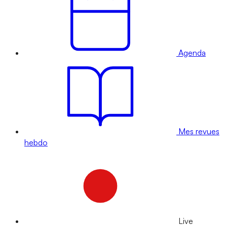
Agenda
Mes revues
hebdo
Live