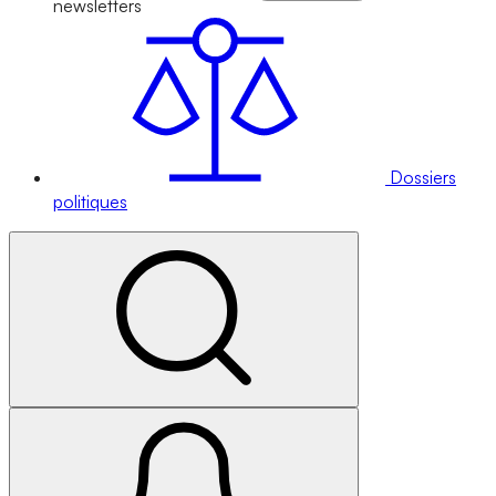
newsletters
Dossiers
politiques