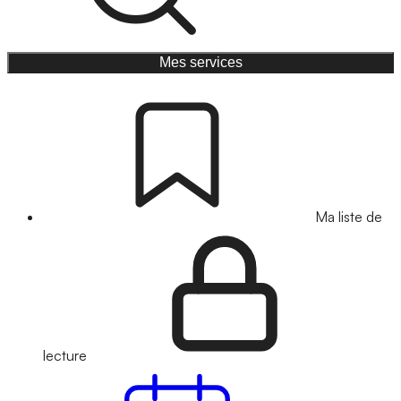
Mes services
Ma liste de
lecture