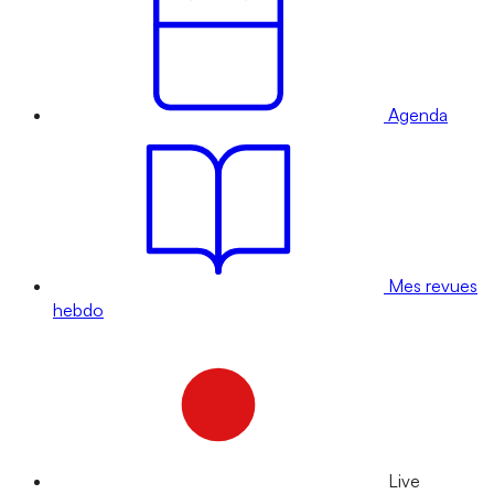
Agenda
Mes revues
hebdo
Live