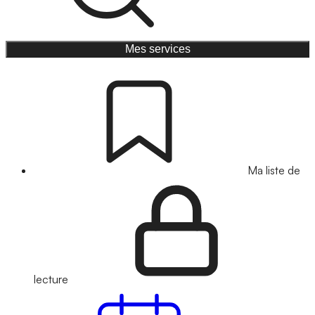
Mes services
Ma liste de
lecture