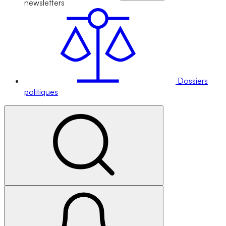
newsletters
Dossiers
politiques