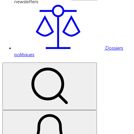
newsletters
Dossiers
politiques