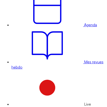
Agenda
Mes revues
hebdo
Live