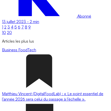
Abonné
13 juillet 2023
-
2 min
1
2
3
4
5
6
7
8
9
10
20
Articles les plus lus
Business
FoodTech
Matthieu Vincent (DigitalFoodLab) : « Le point essentiel de
l’année 2026 sera celui du passage à l’échelle ».