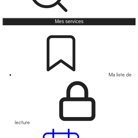
Mes services
Ma liste de
lecture